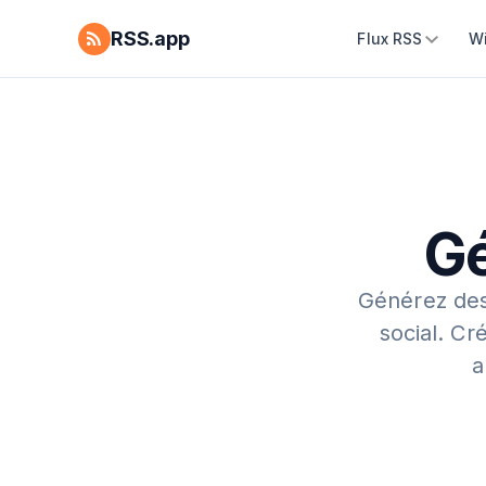
RSS.app
Flux RSS
W
Gé
Générez des
social.
Cré
a