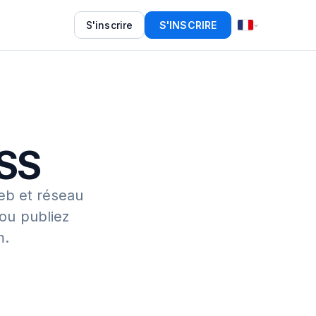
S'inscrire
S'INSCRIRE
RSS
eb et réseau
 ou publiez
m.