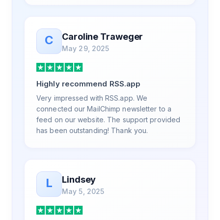
don't ask. Not only did I speak to someone
the same day, but I spoke to someone who
was knowledgeable, kind, and clearly
Caroline Traweger
C
wanted to understand the issue. It has been
May 29, 2025
a few weeks, but after many revisions and
direct support, all of my release notes are in
a way that my users understand and find
Highly recommend RSS.app
value in. Honestly, it has been an
exceptional experience, and I will be
Very impressed with RSS.app. We
pushing everyone I know to RSS.app for
connected our MailChimp newsletter to a
their RSS needs.
feed on our website. The support provided
has been outstanding! Thank you.
Lindsey
L
May 5, 2025