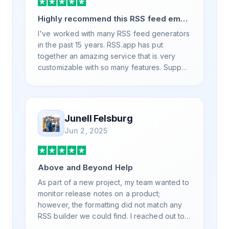
Highly recommend this RSS feed email
/ widget generator service.
I've worked with many RSS feed generators
in the past 15 years. RSS.app has put
together an amazing service that is very
customizable with so many features. Support
is also top notch and responds to your basic
and advanced questions quickly and
professionally. Highly recommend for all
your RSS feed needs. Our trucking news
Junell Felsburg
hub website couldn't work without it. Thank
Jun 2, 2025
you.
Above and Beyond Help
As part of a new project, my team wanted to
monitor release notes on a product;
however, the formatting did not match any
RSS builder we could find. I reached out to
RSS.App support, as you never know if you