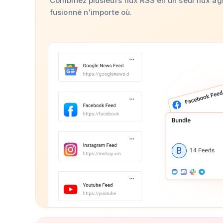
Combinez plusieurs flux RSS en un seul flux agr
fusionné n'importe où.