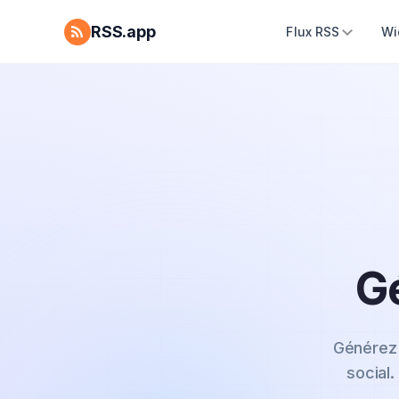
RSS.app
Flux RSS
Wi
G
Générez 
social.