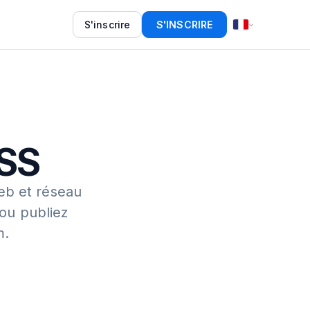
S'inscrire
S'INSCRIRE
RSS
eb et réseau
 ou publiez
m.