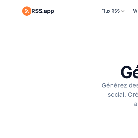
RSS.app
Flux RSS
W
Gé
Générez des
social.
Cré
a