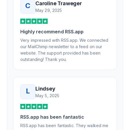
Caroline Traweger
C
understand the issue. It has been a few
May 29, 2025
weeks, but after many revisions and direct
support, all of my release notes are in a way
that my users understand and find value in.
Highly recommend RSS.app
Honestly, it has been an exceptional
experience, and I will be pushing everyone I
Very impressed with RSS.app. We connected
know to RSS.app for their RSS needs.
our MailChimp newsletter to a feed on our
website. The support provided has been
outstanding! Thank you.
Lindsey
L
May 5, 2025
RSS.app has been fantastic
RSS.app has been fantastic. They walked me