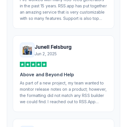
in the past 15 years. RSS.app has put together
an amazing service that is very customizable
with so many features. Support is also top
notch and responds to your basic and
advanced questions quickly and
professionally. Highly recommend for all your
RSS feed needs. Our trucking news hub
Junell Felsburg
website couldn't work without it. Thank you.
Jun 2, 2025
Above and Beyond Help
As part of a new project, my team wanted to
monitor release notes on a product; however,
the formatting did not match any RSS builder
we could find. I reached out to RSS.App
support, as you never know if you don't ask.
Not only did I speak to someone the same
day, but I spoke to someone who was
knowledgeable, kind, and clearly wanted to