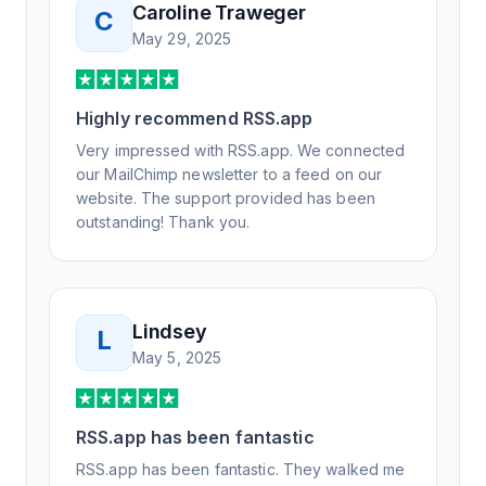
Caroline Traweger
C
understand the issue. It has been a few
May 29, 2025
weeks, but after many revisions and direct
support, all of my release notes are in a way
that my users understand and find value in.
Highly recommend RSS.app
Honestly, it has been an exceptional
experience, and I will be pushing everyone I
Very impressed with RSS.app. We connected
know to RSS.app for their RSS needs.
our MailChimp newsletter to a feed on our
website. The support provided has been
outstanding! Thank you.
Lindsey
L
May 5, 2025
RSS.app has been fantastic
RSS.app has been fantastic. They walked me