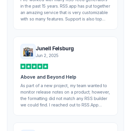
in the past 15 years. RSS.app has put together
an amazing service that is very customizable
with so many features. Support is also top
notch and responds to your basic and
advanced questions quickly and
professionally. Highly recommend for all your
RSS feed needs. Our trucking news hub
Junell Felsburg
website couldn't work without it. Thank you.
Jun 2, 2025
Above and Beyond Help
As part of a new project, my team wanted to
monitor release notes on a product; however,
the formatting did not match any RSS builder
we could find. I reached out to RSS.App
support, as you never know if you don't ask.
Not only did I speak to someone the same
day, but I spoke to someone who was
knowledgeable, kind, and clearly wanted to