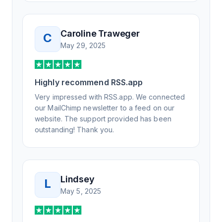
Not only did I speak to someone the same
day, but I spoke to someone who was
knowledgeable, kind, and clearly wanted to
Caroline Traweger
C
understand the issue. It has been a few
May 29, 2025
weeks, but after many revisions and direct
support, all of my release notes are in a way
that my users understand and find value in.
Highly recommend RSS.app
Honestly, it has been an exceptional
experience, and I will be pushing everyone I
Very impressed with RSS.app. We connected
know to RSS.app for their RSS needs.
our MailChimp newsletter to a feed on our
website. The support provided has been
outstanding! Thank you.
Lindsey
L
May 5, 2025