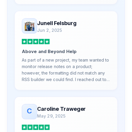
is also top notch and responds to your basic
and advanced questions quickly and
professionally. Highly recommend for all
your RSS feed needs. Our trucking news
Junell Felsburg
hub website couldn't work without it. Thank
Jun 2, 2025
you.
Above and Beyond Help
As part of a new project, my team wanted to
monitor release notes on a product;
however, the formatting did not match any
RSS builder we could find. I reached out to
RSS.App support, as you never know if you
don't ask. Not only did I speak to someone
the same day, but I spoke to someone who
was knowledgeable, kind, and clearly
Caroline Traweger
C
wanted to understand the issue. It has been
May 29, 2025
a few weeks, but after many revisions and
direct support, all of my release notes are in
a way that my users understand and find