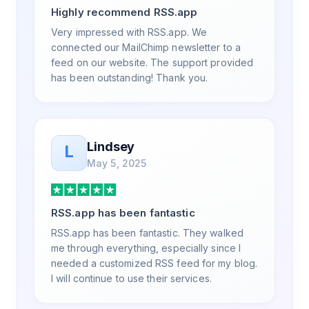
Highly recommend RSS.app
value in. Honestly, it has been an
exceptional experience, and I will be
Very impressed with RSS.app. We
pushing everyone I know to RSS.app for
connected our MailChimp newsletter to a
their RSS needs.
feed on our website. The support provided
has been outstanding! Thank you.
Lindsey
L
May 5, 2025
RSS.app has been fantastic
RSS.app has been fantastic. They walked
me through everything, especially since I
needed a customized RSS feed for my blog.
I will continue to use their services.