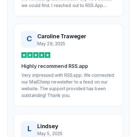
we could find. I reached out to RSS.App
support, as you never know if you don't ask.
Not only did I speak to someone the same
day, but I spoke to someone who was
knowledgeable, kind, and clearly wanted to
Caroline Traweger
C
understand the issue. It has been a few
May 29, 2025
weeks, but after many revisions and direct
support, all of my release notes are in a way
that my users understand and find value in.
Highly recommend RSS.app
Honestly, it has been an exceptional
experience, and I will be pushing everyone I
Very impressed with RSS.app. We connected
know to RSS.app for their RSS needs.
our MailChimp newsletter to a feed on our
website. The support provided has been
outstanding! Thank you.
Lindsey
L
May 5, 2025