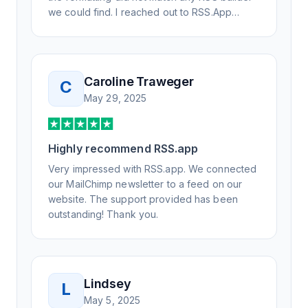
we could find. I reached out to RSS.App
support, as you never know if you don't ask.
Not only did I speak to someone the same
day, but I spoke to someone who was
knowledgeable, kind, and clearly wanted to
Caroline Traweger
C
understand the issue. It has been a few
May 29, 2025
weeks, but after many revisions and direct
support, all of my release notes are in a way
that my users understand and find value in.
Highly recommend RSS.app
Honestly, it has been an exceptional
experience, and I will be pushing everyone I
Very impressed with RSS.app. We connected
know to RSS.app for their RSS needs.
our MailChimp newsletter to a feed on our
website. The support provided has been
outstanding! Thank you.
Lindsey
L
May 5, 2025