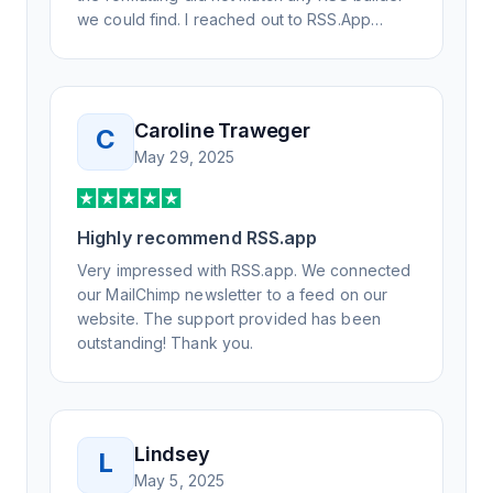
we could find. I reached out to RSS.App
support, as you never know if you don't ask.
Not only did I speak to someone the same
day, but I spoke to someone who was
knowledgeable, kind, and clearly wanted to
Caroline Traweger
C
understand the issue. It has been a few
May 29, 2025
weeks, but after many revisions and direct
support, all of my release notes are in a way
that my users understand and find value in.
Highly recommend RSS.app
Honestly, it has been an exceptional
experience, and I will be pushing everyone I
Very impressed with RSS.app. We connected
know to RSS.app for their RSS needs.
our MailChimp newsletter to a feed on our
website. The support provided has been
outstanding! Thank you.
Lindsey
L
May 5, 2025