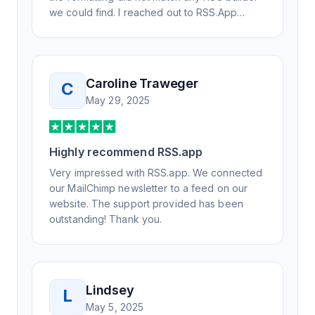
we could find. I reached out to RSS.App
support, as you never know if you don't ask.
Not only did I speak to someone the same
day, but I spoke to someone who was
knowledgeable, kind, and clearly wanted to
Caroline Traweger
C
understand the issue. It has been a few
May 29, 2025
weeks, but after many revisions and direct
support, all of my release notes are in a way
that my users understand and find value in.
Highly recommend RSS.app
Honestly, it has been an exceptional
experience, and I will be pushing everyone I
Very impressed with RSS.app. We connected
know to RSS.app for their RSS needs.
our MailChimp newsletter to a feed on our
website. The support provided has been
outstanding! Thank you.
Lindsey
L
May 5, 2025