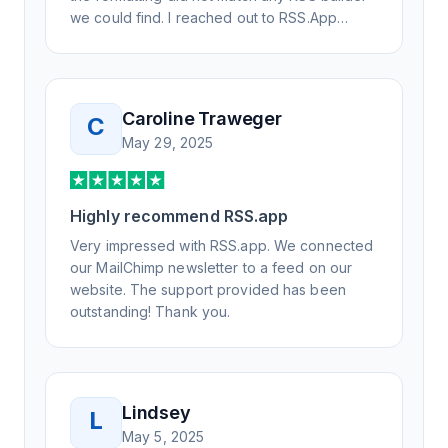
we could find. I reached out to RSS.App
support, as you never know if you don't ask.
Not only did I speak to someone the same
day, but I spoke to someone who was
knowledgeable, kind, and clearly wanted to
Caroline Traweger
C
understand the issue. It has been a few
May 29, 2025
weeks, but after many revisions and direct
support, all of my release notes are in a way
that my users understand and find value in.
Highly recommend RSS.app
Honestly, it has been an exceptional
experience, and I will be pushing everyone I
Very impressed with RSS.app. We connected
know to RSS.app for their RSS needs.
our MailChimp newsletter to a feed on our
website. The support provided has been
outstanding! Thank you.
Lindsey
L
May 5, 2025