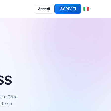
Accedi
ISCRIVITI
SS
ia.
Crea
nte su