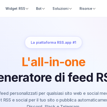
Widget RSS
Bot
Soluzioni
Risorse
La piattaforma RSS.app #1
L'all-in-one
eneratore di feed R
eed personalizzati per qualsiasi sito web e social med
t RSS e social per il tuo sito o pubblica automaticame
Discord, Slack e Telegram.