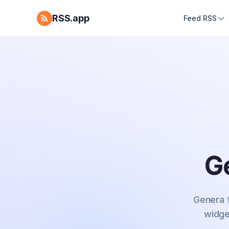
RSS.app
Feed RSS
G
Genera f
widge