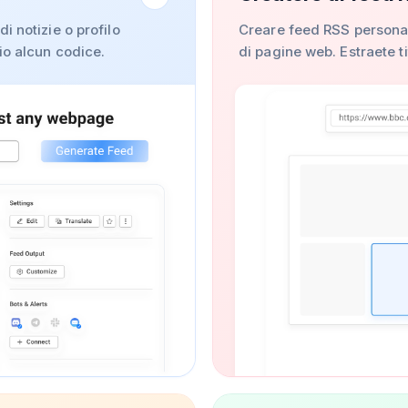
i notizie o profilo
Creare feed RSS personal
io alcun codice.
di pagine web. Estraete ti