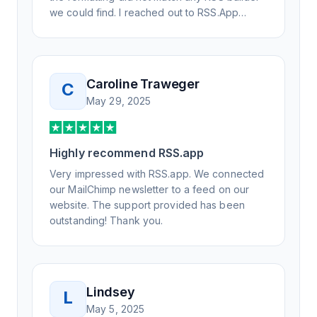
we could find. I reached out to RSS.App
support, as you never know if you don't ask.
Not only did I speak to someone the same
day, but I spoke to someone who was
knowledgeable, kind, and clearly wanted to
Caroline Traweger
C
understand the issue. It has been a few
May 29, 2025
weeks, but after many revisions and direct
support, all of my release notes are in a way
that my users understand and find value in.
Highly recommend RSS.app
Honestly, it has been an exceptional
experience, and I will be pushing everyone I
Very impressed with RSS.app. We connected
know to RSS.app for their RSS needs.
our MailChimp newsletter to a feed on our
website. The support provided has been
outstanding! Thank you.
Lindsey
L
May 5, 2025