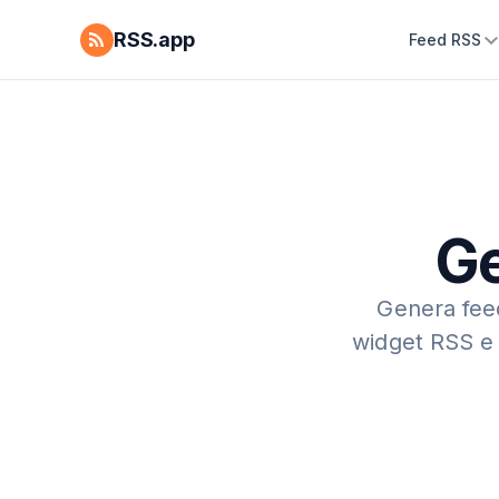
RSS.app
Feed RSS
Ge
Genera feed
widget RSS e 