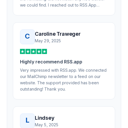
we could find. I reached out to RSS.App
support, as you never know if you don't ask.
Not only did I speak to someone the same
day, but I spoke to someone who was
knowledgeable, kind, and clearly wanted to
Caroline Traweger
C
understand the issue. It has been a few
May 29, 2025
weeks, but after many revisions and direct
support, all of my release notes are in a way
that my users understand and find value in.
Highly recommend RSS.app
Honestly, it has been an exceptional
experience, and I will be pushing everyone I
Very impressed with RSS.app. We connected
know to RSS.app for their RSS needs.
our MailChimp newsletter to a feed on our
website. The support provided has been
outstanding! Thank you.
Lindsey
L
May 5, 2025