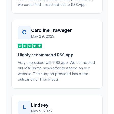
we could find. I reached out to RSS.App
support, as you never know if you don't ask.
Not only did I speak to someone the same
day, but I spoke to someone who was
knowledgeable, kind, and clearly wanted to
Caroline Traweger
C
understand the issue. It has been a few
May 29, 2025
weeks, but after many revisions and direct
support, all of my release notes are in a way
that my users understand and find value in.
Highly recommend RSS.app
Honestly, it has been an exceptional
experience, and I will be pushing everyone I
Very impressed with RSS.app. We connected
know to RSS.app for their RSS needs.
our MailChimp newsletter to a feed on our
website. The support provided has been
outstanding! Thank you.
Lindsey
L
May 5, 2025