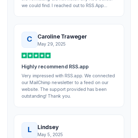
we could find. I reached out to RSS.App
support, as you never know if you don't ask.
Not only did I speak to someone the same
day, but I spoke to someone who was
knowledgeable, kind, and clearly wanted to
Caroline Traweger
C
understand the issue. It has been a few
May 29, 2025
weeks, but after many revisions and direct
support, all of my release notes are in a way
that my users understand and find value in.
Highly recommend RSS.app
Honestly, it has been an exceptional
experience, and I will be pushing everyone I
Very impressed with RSS.app. We connected
know to RSS.app for their RSS needs.
our MailChimp newsletter to a feed on our
website. The support provided has been
outstanding! Thank you.
Lindsey
L
May 5, 2025