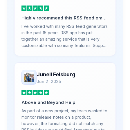
Highly recommend this RSS feed email
/ widget generator service.
I've worked with many RSS feed generators
in the past 15 years. RSS.app has put
together an amazing service that is very
customizable with so many features. Support
is also top notch and responds to your basic
and advanced questions quickly and
professionally. Highly recommend for all
your RSS feed needs. Our trucking news
Junell Felsburg
hub website couldn't work without it. Thank
Jun 2, 2025
you.
Above and Beyond Help
As part of a new project, my team wanted to
monitor release notes on a product;
however, the formatting did not match any
RSS builder we could find. I reached out to