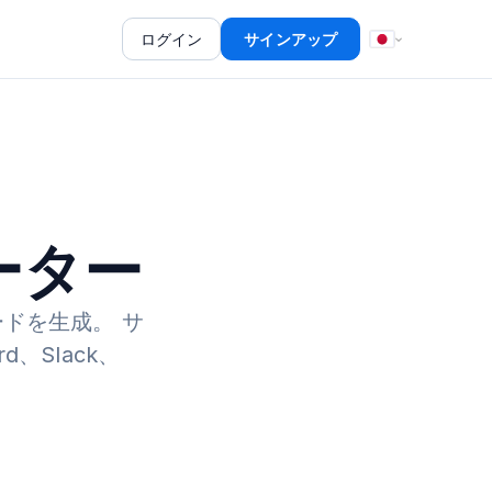
ログイン
サインアップ
ーター
ードを生成。
サ
、Slack、