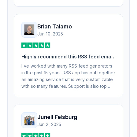
Brian Talamo
Jun 10, 2025
Highly recommend this RSS feed email
/ widget generator service.
I've worked with many RSS feed generators
in the past 15 years. RSS.app has put together
an amazing service that is very customizable
with so many features. Support is also top
notch and responds to your basic and
advanced questions quickly and
professionally. Highly recommend for all your
RSS feed needs. Our trucking news hub
Junell Felsburg
website couldn't work without it. Thank you.
Jun 2, 2025