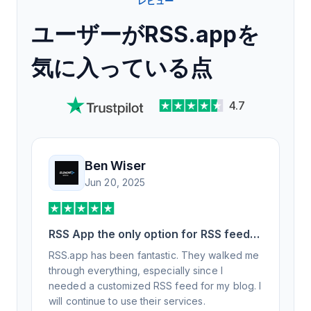
レビュー
ユーザーがRSS.appを
気に入っている点
4.7
Ben Wiser
Jun 20, 2025
RSS App the only option for RSS feed
generation
RSS.app has been fantastic. They walked me
through everything, especially since I
needed a customized RSS feed for my blog. I
will continue to use their services.