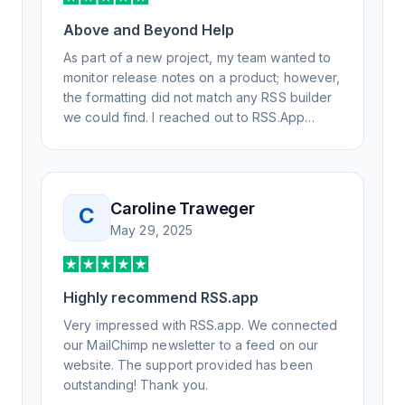
Above and Beyond Help
As part of a new project, my team wanted to
monitor release notes on a product; however,
the formatting did not match any RSS builder
we could find. I reached out to RSS.App
support, as you never know if you don't ask.
Not only did I speak to someone the same
day, but I spoke to someone who was
knowledgeable, kind, and clearly wanted to
Caroline Traweger
C
understand the issue. It has been a few
May 29, 2025
weeks, but after many revisions and direct
support, all of my release notes are in a way
that my users understand and find value in.
Honestly, it has been an exceptional
Highly recommend RSS.app
experience, and I will be pushing everyone I
Very impressed with RSS.app. We connected
know to RSS.app for their RSS needs.
our MailChimp newsletter to a feed on our
website. The support provided has been
outstanding! Thank you.