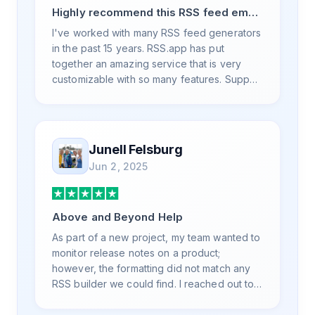
Highly recommend this RSS feed email
/ widget generator service.
I've worked with many RSS feed generators
in the past 15 years. RSS.app has put
together an amazing service that is very
customizable with so many features. Support
is also top notch and responds to your basic
and advanced questions quickly and
professionally. Highly recommend for all
your RSS feed needs. Our trucking news
Junell Felsburg
hub website couldn't work without it. Thank
Jun 2, 2025
you.
Above and Beyond Help
As part of a new project, my team wanted to
monitor release notes on a product;
however, the formatting did not match any
RSS builder we could find. I reached out to
RSS.App support, as you never know if you
don't ask. Not only did I speak to someone