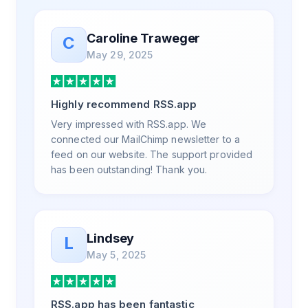
the same day, but I spoke to someone who
was knowledgeable, kind, and clearly
Caroline Traweger
C
wanted to understand the issue. It has been
May 29, 2025
a few weeks, but after many revisions and
direct support, all of my release notes are in
a way that my users understand and find
Highly recommend RSS.app
value in. Honestly, it has been an
exceptional experience, and I will be
Very impressed with RSS.app. We
pushing everyone I know to RSS.app for
connected our MailChimp newsletter to a
their RSS needs.
feed on our website. The support provided
has been outstanding! Thank you.
Lindsey
L
May 5, 2025
RSS.app has been fantastic