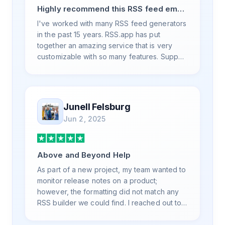
Highly recommend this RSS feed email
/ widget generator service.
I've worked with many RSS feed generators
in the past 15 years. RSS.app has put
together an amazing service that is very
customizable with so many features. Support
is also top notch and responds to your basic
and advanced questions quickly and
professionally. Highly recommend for all
your RSS feed needs. Our trucking news
Junell Felsburg
hub website couldn't work without it. Thank
Jun 2, 2025
you.
Above and Beyond Help
As part of a new project, my team wanted to
monitor release notes on a product;
however, the formatting did not match any
RSS builder we could find. I reached out to
RSS.App support, as you never know if you
don't ask. Not only did I speak to someone