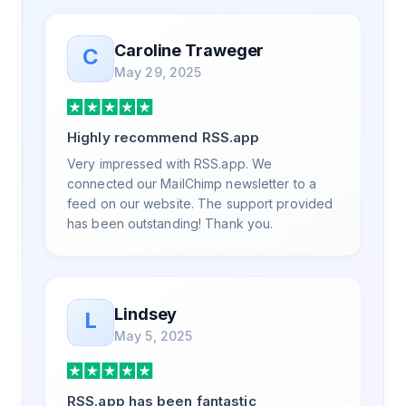
the same day, but I spoke to someone who
was knowledgeable, kind, and clearly
Caroline Traweger
C
wanted to understand the issue. It has been
May 29, 2025
a few weeks, but after many revisions and
direct support, all of my release notes are in
a way that my users understand and find
Highly recommend RSS.app
value in. Honestly, it has been an
exceptional experience, and I will be
Very impressed with RSS.app. We
pushing everyone I know to RSS.app for
connected our MailChimp newsletter to a
their RSS needs.
feed on our website. The support provided
has been outstanding! Thank you.
Lindsey
L
May 5, 2025
RSS.app has been fantastic