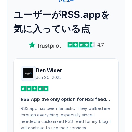
レビュー
ユーザーがRSS.appを
気に入っている点
4.7
Ben Wiser
Jun 20, 2025
RSS App the only option for RSS feed
generation
RSS.app has been fantastic. They walked me
through everything, especially since I
needed a customized RSS feed for my blog. I
will continue to use their services.