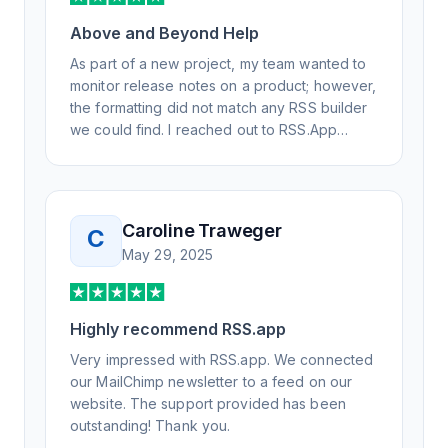
Above and Beyond Help
As part of a new project, my team wanted to
monitor release notes on a product; however,
the formatting did not match any RSS builder
we could find. I reached out to RSS.App
support, as you never know if you don't ask.
Not only did I speak to someone the same
day, but I spoke to someone who was
knowledgeable, kind, and clearly wanted to
Caroline Traweger
C
understand the issue. It has been a few
May 29, 2025
weeks, but after many revisions and direct
support, all of my release notes are in a way
that my users understand and find value in.
Honestly, it has been an exceptional
Highly recommend RSS.app
experience, and I will be pushing everyone I
Very impressed with RSS.app. We connected
know to RSS.app for their RSS needs.
our MailChimp newsletter to a feed on our
website. The support provided has been
outstanding! Thank you.