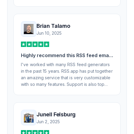
Brian Talamo
Jun 10, 2025
Highly recommend this RSS feed email
/ widget generator service.
I've worked with many RSS feed generators
in the past 15 years. RSS.app has put together
an amazing service that is very customizable
with so many features. Support is also top
notch and responds to your basic and
advanced questions quickly and
professionally. Highly recommend for all your
RSS feed needs. Our trucking news hub
Junell Felsburg
website couldn't work without it. Thank you.
Jun 2, 2025