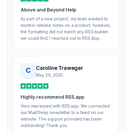
Above and Beyond Help
As part of a new project, my team wanted to
monitor release notes on a product; however,
the formatting did not match any RSS builder
we could find. I reached out to RSS.App
support, as you never know if you don't ask.
Not only did I speak to someone the same
day, but I spoke to someone who was
knowledgeable, kind, and clearly wanted to
Caroline Traweger
C
understand the issue. It has been a few
May 29, 2025
weeks, but after many revisions and direct
support, all of my release notes are in a way
that my users understand and find value in.
Honestly, it has been an exceptional
Highly recommend RSS.app
experience, and I will be pushing everyone I
Very impressed with RSS.app. We connected
know to RSS.app for their RSS needs.
our MailChimp newsletter to a feed on our
website. The support provided has been
outstanding! Thank you.