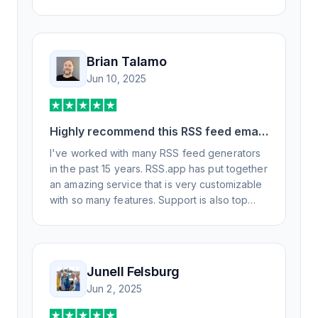
Brian Talamo
Jun 10, 2025
Highly recommend this RSS feed email
/ widget generator service.
I've worked with many RSS feed generators
in the past 15 years. RSS.app has put together
an amazing service that is very customizable
with so many features. Support is also top
notch and responds to your basic and
advanced questions quickly and
professionally. Highly recommend for all your
RSS feed needs. Our trucking news hub
Junell Felsburg
website couldn't work without it. Thank you.
Jun 2, 2025