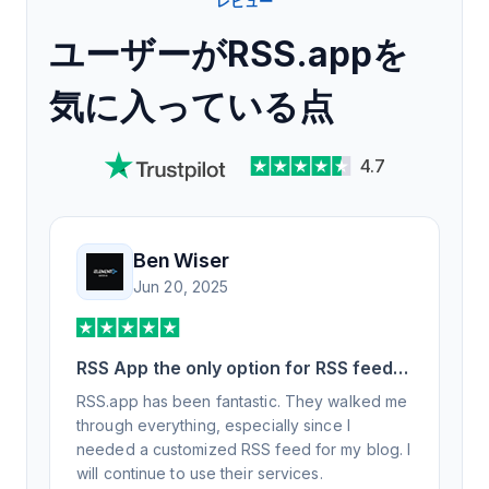
レビュー
ユーザーがRSS.appを
気に入っている点
4.7
Ben Wiser
Jun 20, 2025
RSS App the only option for RSS feed
generation
RSS.app has been fantastic. They walked me
through everything, especially since I
needed a customized RSS feed for my blog. I
will continue to use their services.