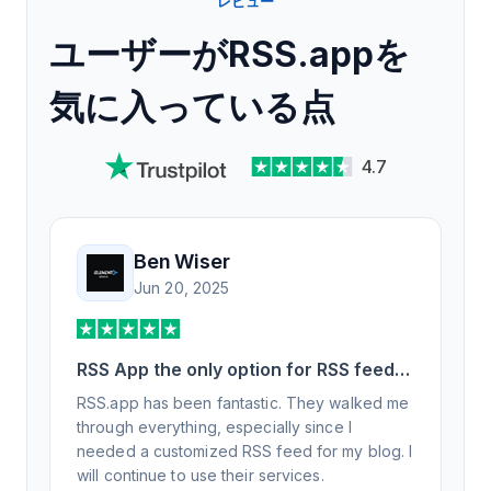
レビュー
ユーザーがRSS.appを
気に入っている点
4.7
Ben Wiser
Jun 20, 2025
RSS App the only option for RSS feed
generation
RSS.app has been fantastic. They walked me
through everything, especially since I
needed a customized RSS feed for my blog. I
will continue to use their services.