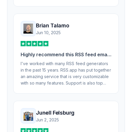
Brian Talamo
Jun 10, 2025
Highly recommend this RSS feed email
/ widget generator service.
I've worked with many RSS feed generators
in the past 15 years. RSS.app has put together
an amazing service that is very customizable
with so many features. Support is also top
notch and responds to your basic and
advanced questions quickly and
professionally. Highly recommend for all your
RSS feed needs. Our trucking news hub
Junell Felsburg
website couldn't work without it. Thank you.
Jun 2, 2025