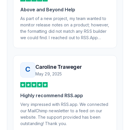
Above and Beyond Help
As part of a new project, my team wanted to
monitor release notes on a product; however,
the formatting did not match any RSS builder
we could find. I reached out to RSS.App
support, as you never know if you don't ask.
Not only did I speak to someone the same
day, but I spoke to someone who was
knowledgeable, kind, and clearly wanted to
Caroline Traweger
C
understand the issue. It has been a few
May 29, 2025
weeks, but after many revisions and direct
support, all of my release notes are in a way
that my users understand and find value in.
Honestly, it has been an exceptional
Highly recommend RSS.app
experience, and I will be pushing everyone I
Very impressed with RSS.app. We connected
know to RSS.app for their RSS needs.
our MailChimp newsletter to a feed on our
website. The support provided has been
outstanding! Thank you.