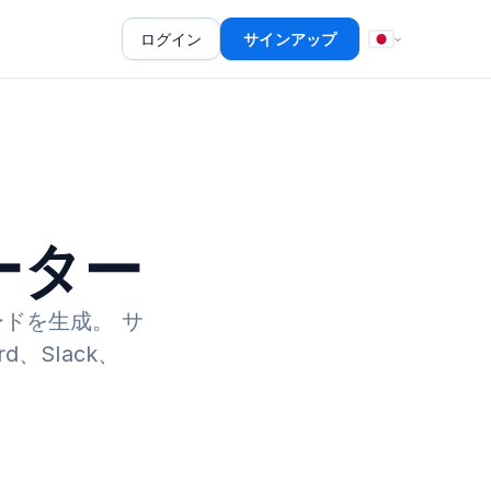
ログイン
サインアップ
ーター
ードを生成。
サ
、Slack、