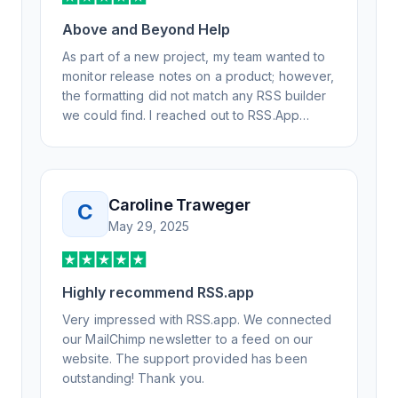
Above and Beyond Help
As part of a new project, my team wanted to
monitor release notes on a product; however,
the formatting did not match any RSS builder
we could find. I reached out to RSS.App
support, as you never know if you don't ask.
Not only did I speak to someone the same
day, but I spoke to someone who was
knowledgeable, kind, and clearly wanted to
Caroline Traweger
C
understand the issue. It has been a few
May 29, 2025
weeks, but after many revisions and direct
support, all of my release notes are in a way
that my users understand and find value in.
Honestly, it has been an exceptional
Highly recommend RSS.app
experience, and I will be pushing everyone I
Very impressed with RSS.app. We connected
know to RSS.app for their RSS needs.
our MailChimp newsletter to a feed on our
website. The support provided has been
outstanding! Thank you.