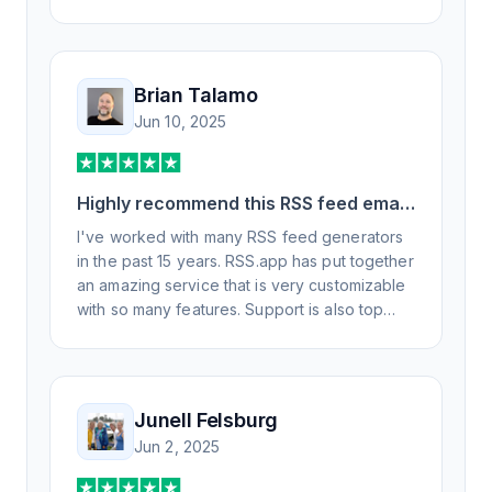
Brian Talamo
Jun 10, 2025
Highly recommend this RSS feed email
/ widget generator service.
I've worked with many RSS feed generators
in the past 15 years. RSS.app has put together
an amazing service that is very customizable
with so many features. Support is also top
notch and responds to your basic and
advanced questions quickly and
professionally. Highly recommend for all your
RSS feed needs. Our trucking news hub
Junell Felsburg
website couldn't work without it. Thank you.
Jun 2, 2025