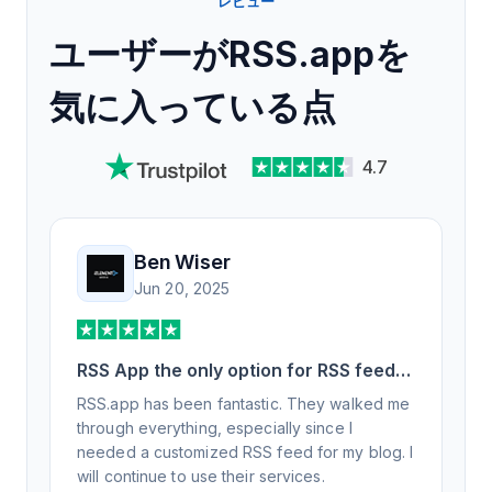
レビュー
ユーザーがRSS.appを
気に入っている点
4.7
Ben Wiser
Jun 20, 2025
RSS App the only option for RSS feed
generation
RSS.app has been fantastic. They walked me
through everything, especially since I
needed a customized RSS feed for my blog. I
will continue to use their services.