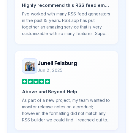
Highly recommend this RSS feed email
/ widget generator service.
I've worked with many RSS feed generators
in the past 15 years. RSS.app has put
together an amazing service that is very
customizable with so many features. Support
is also top notch and responds to your basic
and advanced questions quickly and
professionally. Highly recommend for all
your RSS feed needs. Our trucking news
Junell Felsburg
hub website couldn't work without it. Thank
Jun 2, 2025
you.
Above and Beyond Help
As part of a new project, my team wanted to
monitor release notes on a product;
however, the formatting did not match any
RSS builder we could find. I reached out to
RSS.App support, as you never know if you
don't ask. Not only did I speak to someone