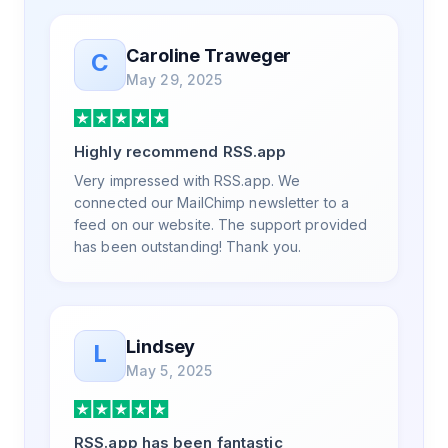
the same day, but I spoke to someone who
was knowledgeable, kind, and clearly
Caroline Traweger
C
wanted to understand the issue. It has been
May 29, 2025
a few weeks, but after many revisions and
direct support, all of my release notes are in
a way that my users understand and find
Highly recommend RSS.app
value in. Honestly, it has been an
exceptional experience, and I will be
Very impressed with RSS.app. We
pushing everyone I know to RSS.app for
connected our MailChimp newsletter to a
their RSS needs.
feed on our website. The support provided
has been outstanding! Thank you.
Lindsey
L
May 5, 2025
RSS.app has been fantastic