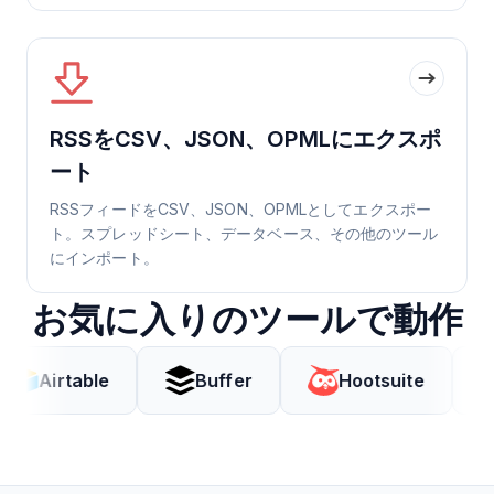
RSSをCSV、JSON、OPMLにエクスポ
ート
RSSフィードをCSV、JSON、OPMLとしてエクスポー
ト。スプレッドシート、データベース、その他のツール
にインポート。
お気に入りのツールで動作
ble
Buffer
Hootsuite
Coda