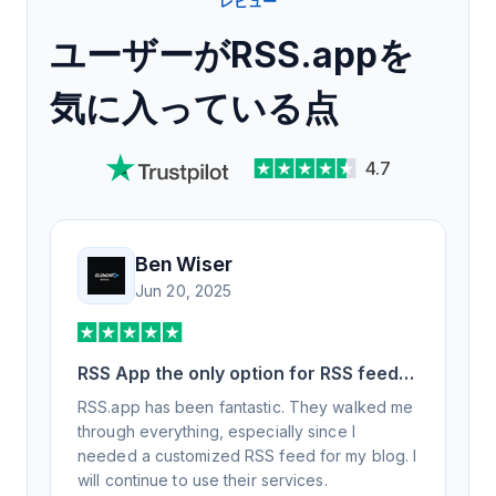
レビュー
ユーザーがRSS.appを
気に入っている点
4.7
Ben Wiser
Jun 20, 2025
RSS App the only option for RSS feed
generation
RSS.app has been fantastic. They walked me
through everything, especially since I
needed a customized RSS feed for my blog. I
will continue to use their services.