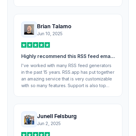
Brian Talamo
Jun 10, 2025
Highly recommend this RSS feed email
/ widget generator service.
I've worked with many RSS feed generators
in the past 15 years. RSS.app has put together
an amazing service that is very customizable
with so many features. Support is also top
notch and responds to your basic and
advanced questions quickly and
professionally. Highly recommend for all your
RSS feed needs. Our trucking news hub
Junell Felsburg
website couldn't work without it. Thank you.
Jun 2, 2025