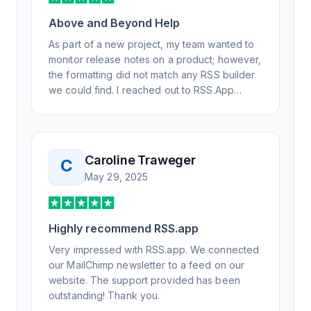
Above and Beyond Help
As part of a new project, my team wanted to
monitor release notes on a product; however,
the formatting did not match any RSS builder
we could find. I reached out to RSS.App
support, as you never know if you don't ask.
Not only did I speak to someone the same
day, but I spoke to someone who was
knowledgeable, kind, and clearly wanted to
Caroline Traweger
C
understand the issue. It has been a few
May 29, 2025
weeks, but after many revisions and direct
support, all of my release notes are in a way
that my users understand and find value in.
Honestly, it has been an exceptional
Highly recommend RSS.app
experience, and I will be pushing everyone I
Very impressed with RSS.app. We connected
know to RSS.app for their RSS needs.
our MailChimp newsletter to a feed on our
website. The support provided has been
outstanding! Thank you.