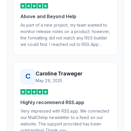
Above and Beyond Help
As part of a new project, my team wanted to
monitor release notes on a product; however,
the formatting did not match any RSS builder
we could find. I reached out to RSS.App
support, as you never know if you don't ask.
Not only did I speak to someone the same
day, but I spoke to someone who was
knowledgeable, kind, and clearly wanted to
Caroline Traweger
C
understand the issue. It has been a few
May 29, 2025
weeks, but after many revisions and direct
support, all of my release notes are in a way
that my users understand and find value in.
Highly recommend RSS.app
Honestly, it has been an exceptional
experience, and I will be pushing everyone I
Very impressed with RSS.app. We connected
know to RSS.app for their RSS needs.
our MailChimp newsletter to a feed on our
website. The support provided has been
outstanding! Thank you.