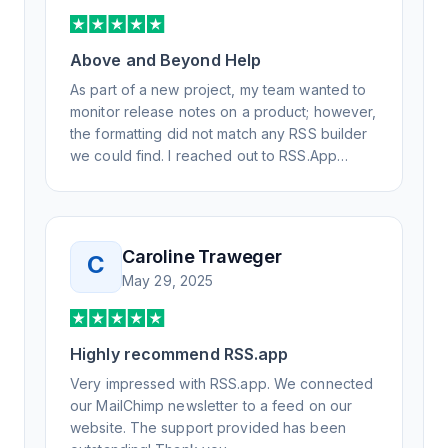
Above and Beyond Help
As part of a new project, my team wanted to
monitor release notes on a product; however,
the formatting did not match any RSS builder
we could find. I reached out to RSS.App
support, as you never know if you don't ask.
Not only did I speak to someone the same
day, but I spoke to someone who was
knowledgeable, kind, and clearly wanted to
Caroline Traweger
C
understand the issue. It has been a few
May 29, 2025
weeks, but after many revisions and direct
support, all of my release notes are in a way
that my users understand and find value in.
Highly recommend RSS.app
Honestly, it has been an exceptional
experience, and I will be pushing everyone I
Very impressed with RSS.app. We connected
know to RSS.app for their RSS needs.
our MailChimp newsletter to a feed on our
website. The support provided has been