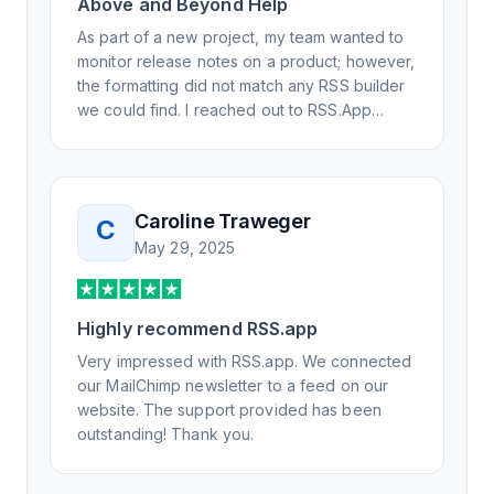
Above and Beyond Help
As part of a new project, my team wanted to
monitor release notes on a product; however,
the formatting did not match any RSS builder
we could find. I reached out to RSS.App
support, as you never know if you don't ask.
Not only did I speak to someone the same
day, but I spoke to someone who was
knowledgeable, kind, and clearly wanted to
Caroline Traweger
C
understand the issue. It has been a few
May 29, 2025
weeks, but after many revisions and direct
support, all of my release notes are in a way
that my users understand and find value in.
Highly recommend RSS.app
Honestly, it has been an exceptional
experience, and I will be pushing everyone I
Very impressed with RSS.app. We connected
know to RSS.app for their RSS needs.
our MailChimp newsletter to a feed on our
website. The support provided has been
outstanding! Thank you.