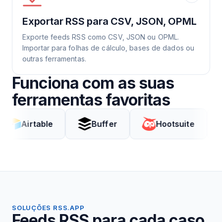
Exportar RSS para CSV, JSON, OPML
Exporte feeds RSS como CSV, JSON ou OPML.
Importar para folhas de cálculo, bases de dados ou
outras ferramentas.
Funciona com as suas
ferramentas favoritas
rtable
Buffer
Hootsuite
Coda
SOLUÇÕES RSS.APP
Feeds RSS para cada caso