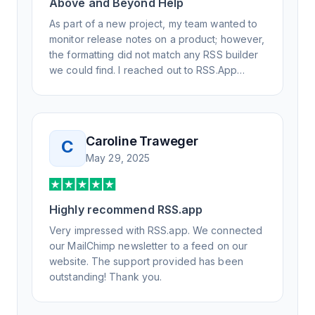
Above and Beyond Help
As part of a new project, my team wanted to
monitor release notes on a product; however,
the formatting did not match any RSS builder
we could find. I reached out to RSS.App
support, as you never know if you don't ask.
Not only did I speak to someone the same
day, but I spoke to someone who was
knowledgeable, kind, and clearly wanted to
Caroline Traweger
C
understand the issue. It has been a few
May 29, 2025
weeks, but after many revisions and direct
support, all of my release notes are in a way
that my users understand and find value in.
Highly recommend RSS.app
Honestly, it has been an exceptional
experience, and I will be pushing everyone I
Very impressed with RSS.app. We connected
know to RSS.app for their RSS needs.
our MailChimp newsletter to a feed on our
website. The support provided has been
outstanding! Thank you.