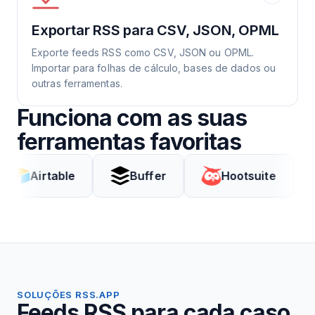
Exportar RSS para CSV, JSON, OPML
Exporte feeds RSS como CSV, JSON ou OPML.
Importar para folhas de cálculo, bases de dados ou
outras ferramentas.
Funciona com as suas
ferramentas favoritas
rtable
Buffer
Hootsuite
Cod
SOLUÇÕES RSS.APP
Feeds RSS para cada caso