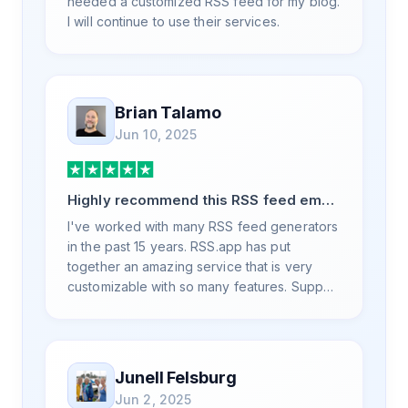
needed a customized RSS feed for my blog.
I will continue to use their services.
Brian Talamo
Jun 10, 2025
Highly recommend this RSS feed email
/ widget generator service.
I've worked with many RSS feed generators
in the past 15 years. RSS.app has put
together an amazing service that is very
customizable with so many features. Support
is also top notch and responds to your basic
and advanced questions quickly and
professionally. Highly recommend for all
your RSS feed needs. Our trucking news
Junell Felsburg
hub website couldn't work without it. Thank
Jun 2, 2025
you.