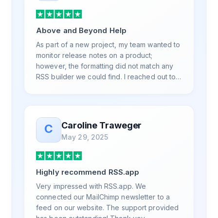
Above and Beyond Help
As part of a new project, my team wanted to
monitor release notes on a product;
however, the formatting did not match any
RSS builder we could find. I reached out to
RSS.App support, as you never know if you
don't ask. Not only did I speak to someone
the same day, but I spoke to someone who
was knowledgeable, kind, and clearly
Caroline Traweger
C
wanted to understand the issue. It has been
May 29, 2025
a few weeks, but after many revisions and
direct support, all of my release notes are in
a way that my users understand and find
Highly recommend RSS.app
value in. Honestly, it has been an
exceptional experience, and I will be
Very impressed with RSS.app. We
pushing everyone I know to RSS.app for
connected our MailChimp newsletter to a
their RSS needs.
feed on our website. The support provided