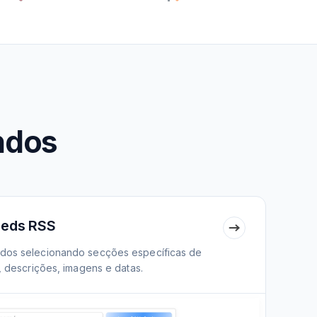
ndos
feeds RSS
ados selecionando secções específicas de
s, descrições, imagens e datas.