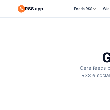
RSS.app
Feeds RSS
Wid
G
Gere feeds p
RSS e socia