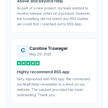
Above and Beyond Help
As part of a new project, my team wanted to
monitor release notes on a product; however,
the formatting did not match any RSS builder
we could find. I reached out to RSS.App
support, as you never know if you don't ask.
Not only did I speak to someone the same
day, but I spoke to someone who was
knowledgeable, kind, and clearly wanted to
Caroline Traweger
C
understand the issue. It has been a few
May 29, 2025
weeks, but after many revisions and direct
support, all of my release notes are in a way
that my users understand and find value in.
Highly recommend RSS.app
Honestly, it has been an exceptional
experience, and I will be pushing everyone I
Very impressed with RSS.app. We connected
know to RSS.app for their RSS needs.
our MailChimp newsletter to a feed on our
website. The support provided has been
outstanding! Thank you.