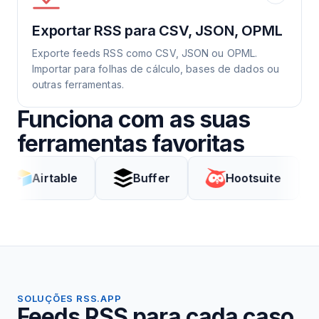
Exportar RSS para CSV, JSON, OPML
Exporte feeds RSS como CSV, JSON ou OPML.
Importar para folhas de cálculo, bases de dados ou
outras ferramentas.
Funciona com as suas
ferramentas favoritas
rtable
Buffer
Hootsuite
Cod
SOLUÇÕES RSS.APP
Feeds RSS para cada caso