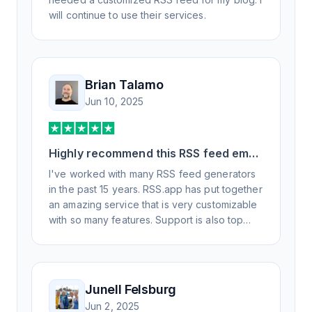
will continue to use their services.
Brian Talamo
Jun 10, 2025
Highly recommend this RSS feed email
/ widget generator service.
I've worked with many RSS feed generators
in the past 15 years. RSS.app has put together
an amazing service that is very customizable
with so many features. Support is also top
notch and responds to your basic and
advanced questions quickly and
professionally. Highly recommend for all your
RSS feed needs. Our trucking news hub
Junell Felsburg
website couldn't work without it. Thank you.
Jun 2, 2025