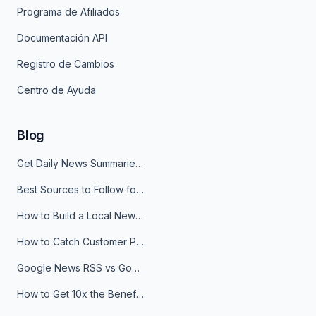
Programa de Afiliados
Documentación API
Registro de Cambios
Centro de Ayuda
Blog
Get Daily News Summaries About Any Topic in Telegram, Discord, Slack, and Email
Best Sources to Follow for Crypto News in Your Reader (2026)
How to Build a Local News Hub That Updates Itself
How to Catch Customer Problems Before They Become Support Tickets
Google News RSS vs Google Alerts: Which Is Better for News Monitoring?
How to Get 10x the Benefits of Google Alerts