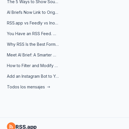
The 5 Ways to Show Sources in Your AI Brief, And When to Use Each
AI Briefs Now Link to Original Sources. Here's Why It Matters
RSS.app vs Feedly vs Inoreader: Which One Is Actually Right for You?
You Have an RSS Feed. Now What?
Why RSS Is the Best Format for AI Agents in 2026
Meet AI Brief: A Smarter Way to Stay on Top of Information
How to Filter and Modify RSS Feeds
Add an Instagram Bot to Your Telegram Channel, Group, or Topic
Todos los mensajes
RSS.app