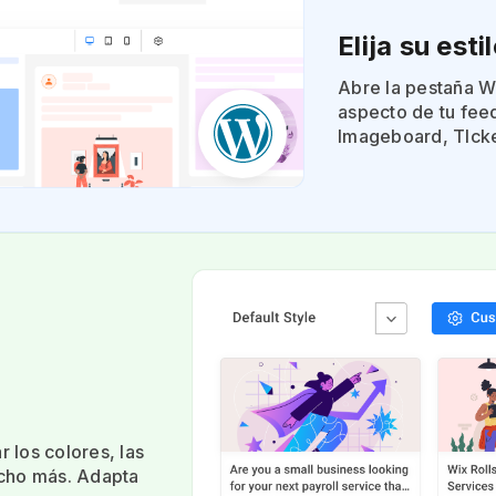
Elija su est
Abre la pestaña W
aspecto de tu feed
Imageboard, TIcke
r los colores, las
ucho más. Adapta