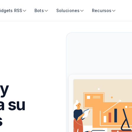
idgets RSS
Bots
Soluciones
Recursos
 y
a su
s