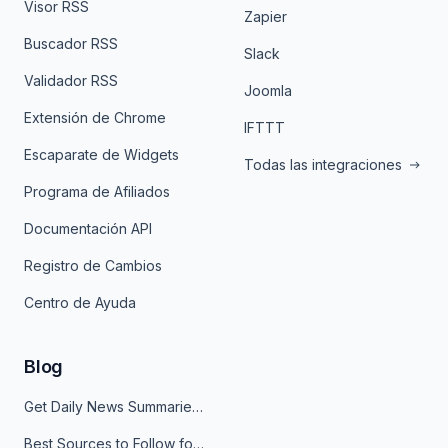
Visor RSS
Zapier
Buscador RSS
Slack
Validador RSS
Joomla
Extensión de Chrome
IFTTT
Escaparate de Widgets
Todas las integraciones
Programa de Afiliados
Documentación API
Registro de Cambios
Centro de Ayuda
Blog
Get Daily News Summaries About Any Topic in Telegram, Discord, Slack, and Email
Best Sources to Follow for Crypto News in Your Reader (2026)