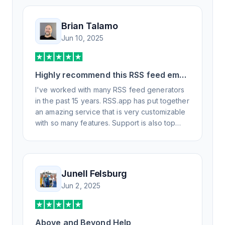
Brian Talamo
Jun 10, 2025
Highly recommend this RSS feed email
/ widget generator service.
I've worked with many RSS feed generators
in the past 15 years. RSS.app has put together
an amazing service that is very customizable
with so many features. Support is also top
notch and responds to your basic and
advanced questions quickly and
professionally. Highly recommend for all your
RSS feed needs. Our trucking news hub
Junell Felsburg
website couldn't work without it. Thank you.
Jun 2, 2025
Above and Beyond Help