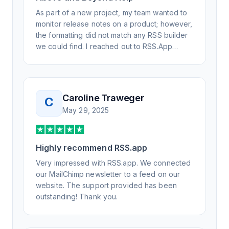
As part of a new project, my team wanted to
monitor release notes on a product; however,
the formatting did not match any RSS builder
we could find. I reached out to RSS.App
support, as you never know if you don't ask.
Not only did I speak to someone the same
day, but I spoke to someone who was
knowledgeable, kind, and clearly wanted to
Caroline Traweger
C
understand the issue. It has been a few
May 29, 2025
weeks, but after many revisions and direct
support, all of my release notes are in a way
that my users understand and find value in.
Highly recommend RSS.app
Honestly, it has been an exceptional
experience, and I will be pushing everyone I
Very impressed with RSS.app. We connected
know to RSS.app for their RSS needs.
our MailChimp newsletter to a feed on our
website. The support provided has been
outstanding! Thank you.