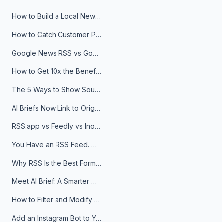
How to Build a Local News Hub That Updates Itself
How to Catch Customer Problems Before They Become Support Tickets
Google News RSS vs Google Alerts: Which Is Better for News Monitoring?
How to Get 10x the Benefits of Google Alerts
The 5 Ways to Show Sources in Your AI Brief, And When to Use Each
AI Briefs Now Link to Original Sources. Here's Why It Matters
RSS.app vs Feedly vs Inoreader: Which One Is Actually Right for You?
You Have an RSS Feed. Now What?
Why RSS Is the Best Format for AI Agents in 2026
Meet AI Brief: A Smarter Way to Stay on Top of Information
How to Filter and Modify RSS Feeds
Add an Instagram Bot to Your Telegram Channel, Group, or Topic