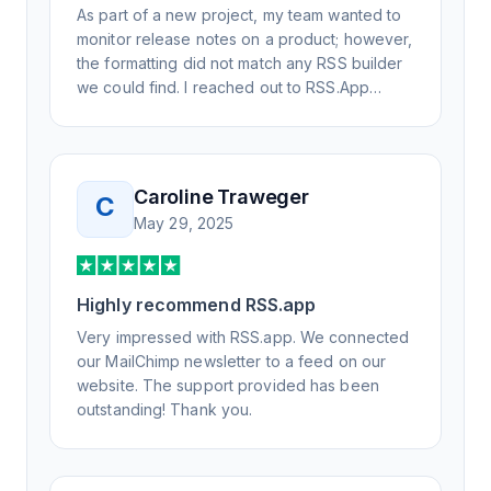
As part of a new project, my team wanted to
monitor release notes on a product; however,
the formatting did not match any RSS builder
we could find. I reached out to RSS.App
support, as you never know if you don't ask.
Not only did I speak to someone the same
day, but I spoke to someone who was
knowledgeable, kind, and clearly wanted to
Caroline Traweger
C
understand the issue. It has been a few
May 29, 2025
weeks, but after many revisions and direct
support, all of my release notes are in a way
that my users understand and find value in.
Highly recommend RSS.app
Honestly, it has been an exceptional
experience, and I will be pushing everyone I
Very impressed with RSS.app. We connected
know to RSS.app for their RSS needs.
our MailChimp newsletter to a feed on our
website. The support provided has been
outstanding! Thank you.