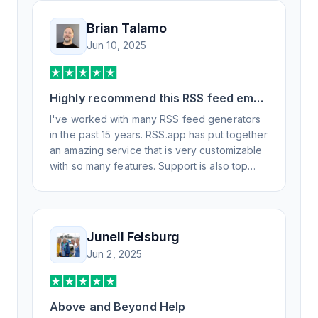
Brian Talamo
Jun 10, 2025
Highly recommend this RSS feed email
/ widget generator service.
I've worked with many RSS feed generators
in the past 15 years. RSS.app has put together
an amazing service that is very customizable
with so many features. Support is also top
notch and responds to your basic and
advanced questions quickly and
professionally. Highly recommend for all your
RSS feed needs. Our trucking news hub
Junell Felsburg
website couldn't work without it. Thank you.
Jun 2, 2025
Above and Beyond Help