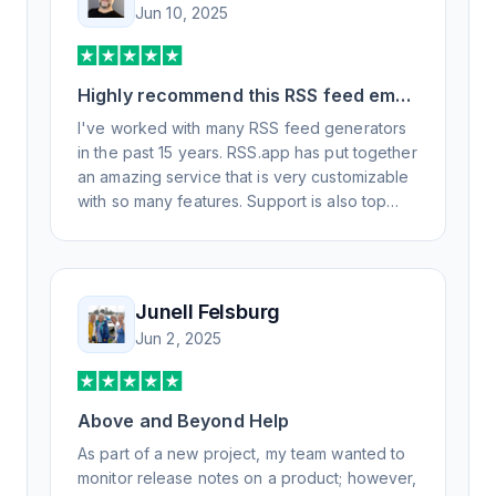
Jun 10, 2025
Highly recommend this RSS feed email
/ widget generator service.
I've worked with many RSS feed generators
in the past 15 years. RSS.app has put together
an amazing service that is very customizable
with so many features. Support is also top
notch and responds to your basic and
advanced questions quickly and
professionally. Highly recommend for all your
RSS feed needs. Our trucking news hub
Junell Felsburg
website couldn't work without it. Thank you.
Jun 2, 2025
Above and Beyond Help
As part of a new project, my team wanted to
monitor release notes on a product; however,