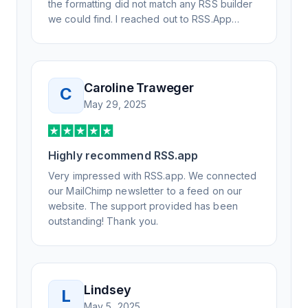
the formatting did not match any RSS builder
we could find. I reached out to RSS.App
support, as you never know if you don't ask.
Not only did I speak to someone the same
day, but I spoke to someone who was
knowledgeable, kind, and clearly wanted to
Caroline Traweger
C
understand the issue. It has been a few
May 29, 2025
weeks, but after many revisions and direct
support, all of my release notes are in a way
that my users understand and find value in.
Highly recommend RSS.app
Honestly, it has been an exceptional
experience, and I will be pushing everyone I
Very impressed with RSS.app. We connected
know to RSS.app for their RSS needs.
our MailChimp newsletter to a feed on our
website. The support provided has been
outstanding! Thank you.
Lindsey
L
May 5, 2025