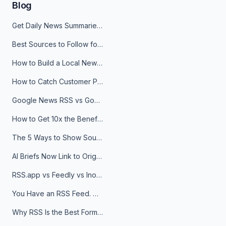
Blog
Get Daily News Summaries About Any Topic in Telegram, Discord, Slack, and Email
Best Sources to Follow for Crypto News in Your Reader (2026)
How to Build a Local News Hub That Updates Itself
How to Catch Customer Problems Before They Become Support Tickets
Google News RSS vs Google Alerts: Which Is Better for News Monitoring?
How to Get 10x the Benefits of Google Alerts
The 5 Ways to Show Sources in Your AI Brief, And When to Use Each
AI Briefs Now Link to Original Sources. Here's Why It Matters
RSS.app vs Feedly vs Inoreader: Which One Is Actually Right for You?
You Have an RSS Feed. Now What?
Why RSS Is the Best Format for AI Agents in 2026