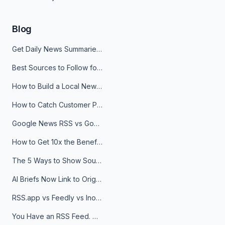
Blog
Get Daily News Summaries About Any Topic in Telegram, Discord, Slack, and Email
Best Sources to Follow for Crypto News in Your Reader (2026)
How to Build a Local News Hub That Updates Itself
How to Catch Customer Problems Before They Become Support Tickets
Google News RSS vs Google Alerts: Which Is Better for News Monitoring?
How to Get 10x the Benefits of Google Alerts
The 5 Ways to Show Sources in Your AI Brief, And When to Use Each
AI Briefs Now Link to Original Sources. Here's Why It Matters
RSS.app vs Feedly vs Inoreader: Which One Is Actually Right for You?
You Have an RSS Feed. Now What?