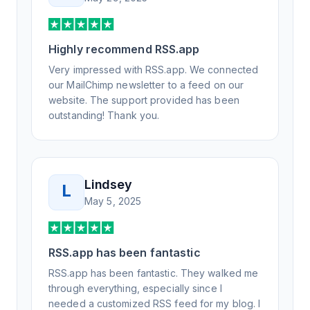
weeks, but after many revisions and direct
support, all of my release notes are in a way
that my users understand and find value in.
Highly recommend RSS.app
Honestly, it has been an exceptional
experience, and I will be pushing everyone I
Very impressed with RSS.app. We connected
know to RSS.app for their RSS needs.
our MailChimp newsletter to a feed on our
website. The support provided has been
outstanding! Thank you.
Lindsey
L
May 5, 2025
RSS.app has been fantastic
RSS.app has been fantastic. They walked me
through everything, especially since I
needed a customized RSS feed for my blog. I