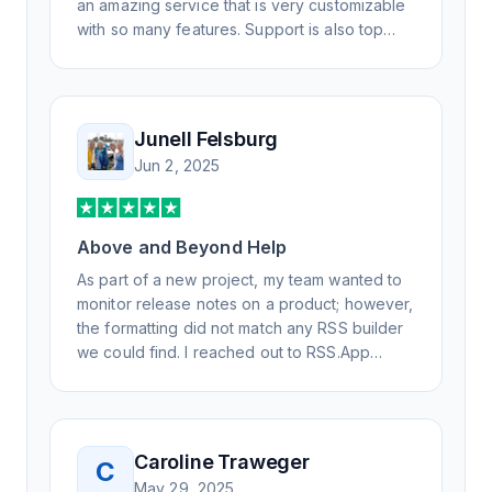
an amazing service that is very customizable
with so many features. Support is also top
notch and responds to your basic and
advanced questions quickly and
professionally. Highly recommend for all your
RSS feed needs. Our trucking news hub
Junell Felsburg
website couldn't work without it. Thank you.
Jun 2, 2025
Above and Beyond Help
As part of a new project, my team wanted to
monitor release notes on a product; however,
the formatting did not match any RSS builder
we could find. I reached out to RSS.App
support, as you never know if you don't ask.
Not only did I speak to someone the same
day, but I spoke to someone who was
knowledgeable, kind, and clearly wanted to
Caroline Traweger
C
understand the issue. It has been a few
May 29, 2025