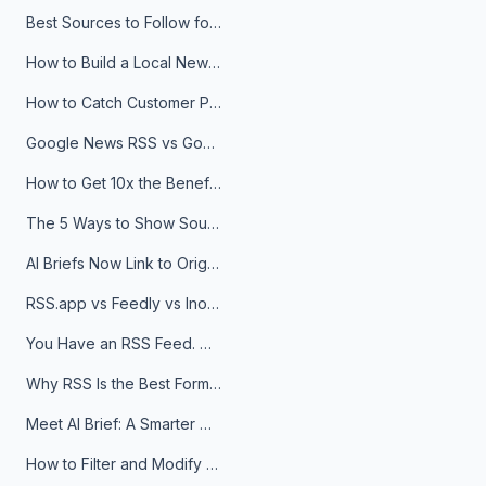
Best Sources to Follow for Crypto News in Your Reader (2026)
How to Build a Local News Hub That Updates Itself
How to Catch Customer Problems Before They Become Support Tickets
Google News RSS vs Google Alerts: Which Is Better for News Monitoring?
How to Get 10x the Benefits of Google Alerts
The 5 Ways to Show Sources in Your AI Brief, And When to Use Each
AI Briefs Now Link to Original Sources. Here's Why It Matters
RSS.app vs Feedly vs Inoreader: Which One Is Actually Right for You?
You Have an RSS Feed. Now What?
Why RSS Is the Best Format for AI Agents in 2026
Meet AI Brief: A Smarter Way to Stay on Top of Information
How to Filter and Modify RSS Feeds