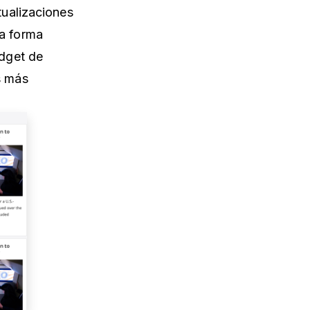
tualizaciones
a forma
idget de
s más