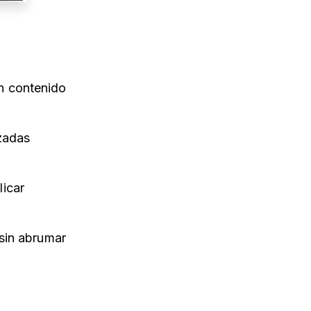
n contenido
izadas
licar
sin abrumar