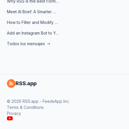
Why RSS Is the Best Format for AI Agents in 2026
Meet AI Brief: A Smarter Way to Stay on Top of Information
How to Filter and Modify RSS Feeds
Add an Instagram Bot to Your Telegram Channel, Group, or Topic
Todos los mensajes
RSS.app
© 2026 RSS.app - FeedsApp Inc.
Terms & Conditions
Privacy