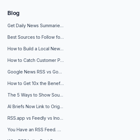
Blog
Get Daily News Summaries About Any Topic in Telegram, Discord, Slack, and Email
Best Sources to Follow for Crypto News in Your Reader (2026)
How to Build a Local News Hub That Updates Itself
How to Catch Customer Problems Before They Become Support Tickets
Google News RSS vs Google Alerts: Which Is Better for News Monitoring?
How to Get 10x the Benefits of Google Alerts
The 5 Ways to Show Sources in Your AI Brief, And When to Use Each
AI Briefs Now Link to Original Sources. Here's Why It Matters
RSS.app vs Feedly vs Inoreader: Which One Is Actually Right for You?
You Have an RSS Feed. Now What?