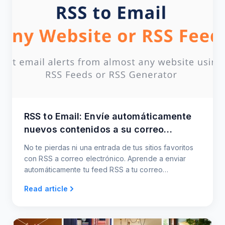
RSS to Email: Envíe automáticamente
nuevos contenidos a su correo
electrónico
No te pierdas ni una entrada de tus sitios favoritos
con RSS a correo electrónico. Aprende a enviar
automáticamente tu feed RSS a tu correo
electrónico y lee las últimas entradas en tu bandeja
Read article
de entrada.