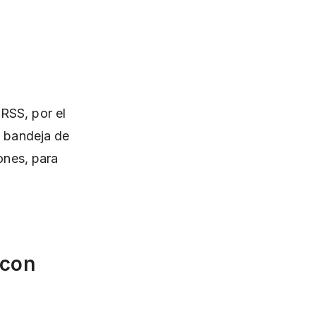
RSS, por el
a bandeja de
ones, para
 con