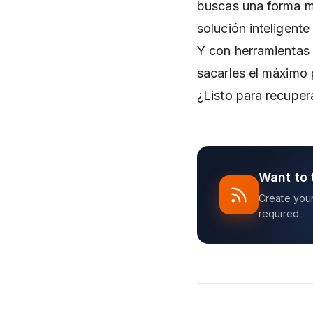
buscas una forma má
solución inteligente 
Y con herramienta
sacarles el máximo 
¿Listo para recuper
Want to 
Create your 
required.