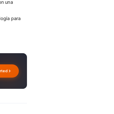
on una
logía para
rted