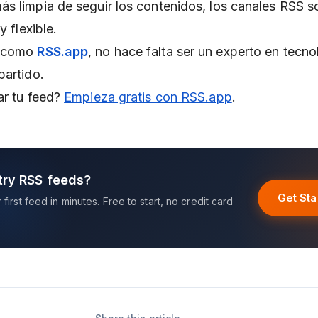
s limpia de seguir los contenidos, los canales RSS s
y flexible.
s como
RSS.app
, no hace falta ser un experto en tecno
partido.
ar tu feed?
Empieza gratis con RSS.app
.
try RSS feeds?
Get Sta
first feed in minutes. Free to start, no credit card