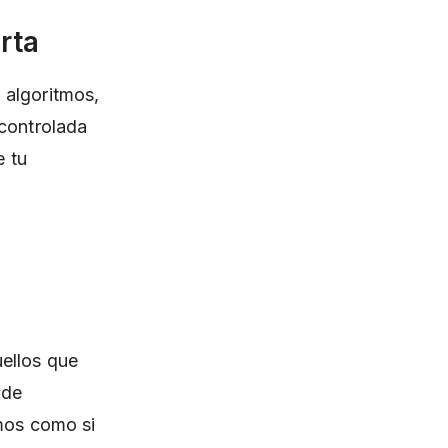
rta
 algoritmos,
 controlada
e tu
uellos que
 de
tmos como si