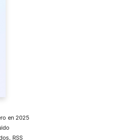
pero en 2025
uido
idos, RSS