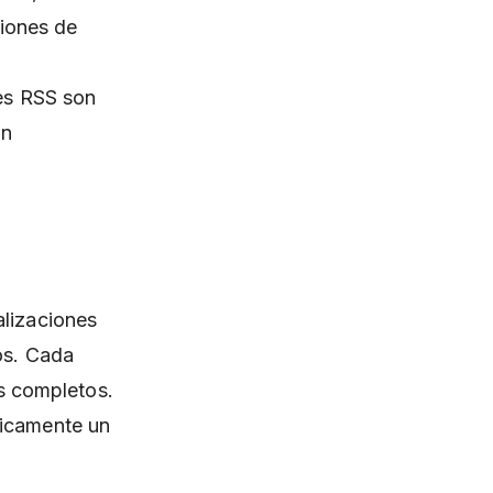
ciones de
les RSS son
on
alizaciones
os. Cada
os completos.
ticamente un