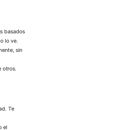
mos basados
o lo ve.
mente, sin
e otros.
ad. Te
 el