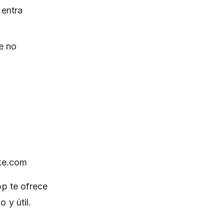
 entra
ue no
ake.com
pp te ofrece
 y útil.