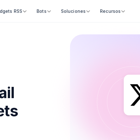
dgets RSS
Bots
Soluciones
Recursos
ail
ets