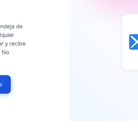
andeja de
lquier
er y recibe
. No
o