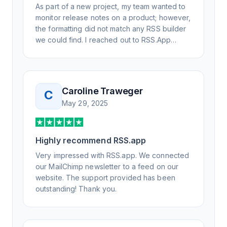
As part of a new project, my team wanted to
monitor release notes on a product; however,
the formatting did not match any RSS builder
we could find. I reached out to RSS.App
support, as you never know if you don't ask.
Not only did I speak to someone the same
day, but I spoke to someone who was
knowledgeable, kind, and clearly wanted to
Caroline Traweger
C
understand the issue. It has been a few
May 29, 2025
weeks, but after many revisions and direct
support, all of my release notes are in a way
that my users understand and find value in.
Highly recommend RSS.app
Honestly, it has been an exceptional
experience, and I will be pushing everyone I
Very impressed with RSS.app. We connected
know to RSS.app for their RSS needs.
our MailChimp newsletter to a feed on our
website. The support provided has been
outstanding! Thank you.