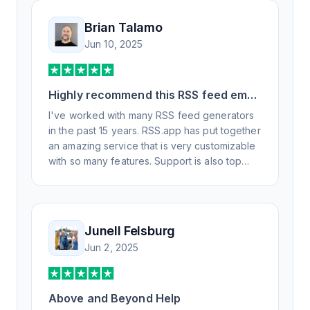
Brian Talamo
Jun 10, 2025
Highly recommend this RSS feed email
/ widget generator service.
I've worked with many RSS feed generators
in the past 15 years. RSS.app has put together
an amazing service that is very customizable
with so many features. Support is also top
notch and responds to your basic and
advanced questions quickly and
professionally. Highly recommend for all your
RSS feed needs. Our trucking news hub
Junell Felsburg
website couldn't work without it. Thank you.
Jun 2, 2025
Above and Beyond Help